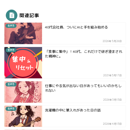
関連記事
生き方
40代会社員、ついにAIと手を組み始める
2026年5月26日
生き方
「食事に集中」！40代、これだけで研ぎ澄まされ
た精神に。
2021年3月17日
生き方
仕事にやる気が出ない日があってもいいのかもし
れない
2026年3月13日
生き方
洗濯機の中に筆入れがあった日の話
2026年4月13日