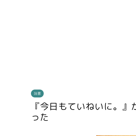
読書
『今日もていねいに。』
った