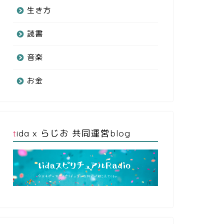
生き方
読書
音楽
お金
tida x らじお 共同運営blog