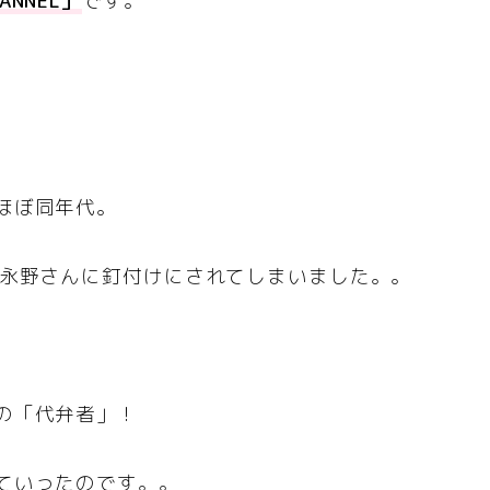
ANNEL」
です。
、
ほぼ同年代。
る永野さんに釘付けにされてしまいました。。
の「代弁者」！
ていったのです。。