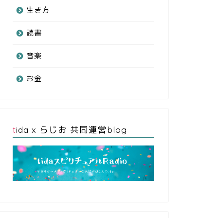
生き方
読書
音楽
お金
tida x らじお 共同運営blog