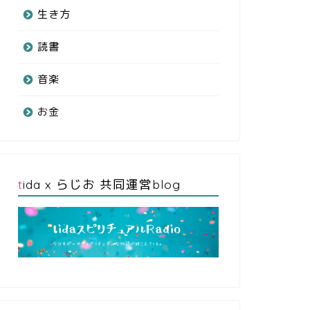
生き方
読書
音楽
お金
tida x らじお 共同運営blog