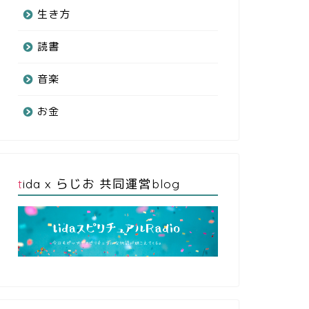
生き方
読書
音楽
お金
tida x らじお 共同運営blog