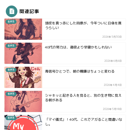
関連記事
生き方
頭皮を真っ赤にした同僚が、今年ついに日傘を買
うらしい
2026年5月30日
生き方
40代の努力は、徹夜より早寝かもしれない
2026年6月6日
生き方
青信号ひとつで、朝の機嫌はちょっと変わる
2026年4月4日
生き方
シャキッと起きる人を見ると、別の生き物に見え
る朝がある
2026年5月18日
生き方
「マイ儀式」！40代、これでアガること間違いな
し。